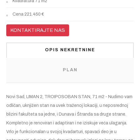
Kvadratura
71 m2
Cena
221.450 €
KONTAKTIRAJTE NAS
OPIS NEKRETNINE
PLAN
Novi Sad, LIMAN 2, TROIPOSOBAN STAN, 71 m2 - Nudimo vam
odličan, uknjižen stan na uvek traženoj lokaciji, u neposrednoj
blizini fakulteta sa jedne, i Dunava i Štranda sa druge strane.
Kompletno je renoviran i adaptiran i ne iziskuje veća ulaganja.
Vrlo je funkcionalan u svojoj kvadarturi, spavaći deo je u