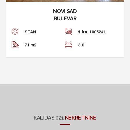
NOVI SAD
BULEVAR
STAN
šifra: 1005241
71 m2
3.0
KALIDAS 021
NEKRETNINE