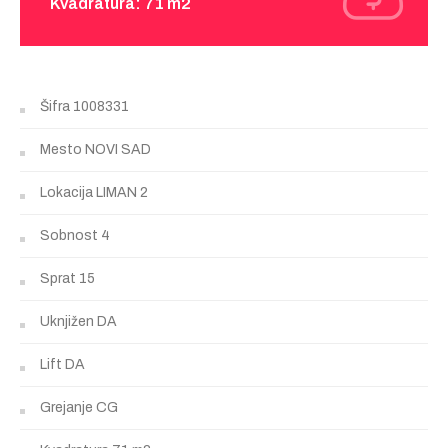
Kvadratura: 71 m2
Šifra
1008331
Mesto
NOVI SAD
Lokacija
LIMAN 2
Sobnost
4
Sprat
15
Uknjižen
DA
Lift
DA
Grejanje
CG