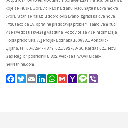
potpunosti odvojen, dok dnevni boravak izlazi na lepu terasu sa
koje se Fruška Gora vidi kao na dlanu. Računajte na dva mokra
čvora. Stan se nalazi u dobro održavanoj zgradi sa dva nova
lifta, tako da 15. sprat ne predstavlja problem, samo vam nudi
više svetlosti i svežeg vazduha. Pozovite za više informaciija.
Topla preporuka. Agencijska oznaka 1008331. Kontakt -
Ljiljana, tel. 064/284-4879, 021/382-68-30, Kalidas 021, Novi
Sad Reg. br. posrednika: 802, web-sajt: www.kalidas-
nekretnine.com
Facebook
Twitter
Email
LinkedIn
WhatsApp
Gmail
Yahoo
Message
Viber
Mail