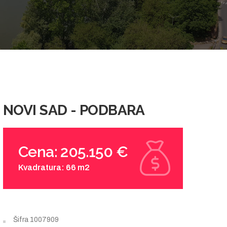
NOVI SAD - PODBARA
Cena: 205.150 €
Kvadratura: 66 m2
Šifra
1007909