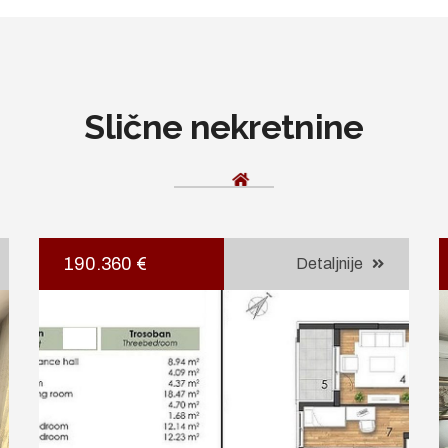
Slične nekretnine
190.360 €
Detaljnije