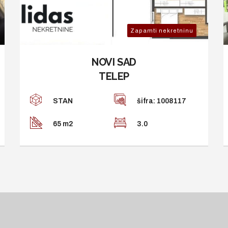
Zapamti nekretninu
NOVI SAD
TELEP
STAN
šifra: 1008117
65 m2
3.0