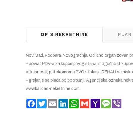
OPIS NEKRETNINE
PLAN
Novi Sad, Podbara. Novogradnja. Odlično organizovan pro
– povrat PDV-a za kupce prvog stana, mogućnost kupovin
efikasnosti, petokomorna PVC stolarija REHAU sa niskoemi
– grejanje se plaća po potrošnji. Agencijska oznaka nekr
www.kalidas-nekretnine.com
Facebook
Twitter
Email
LinkedIn
WhatsApp
Gmail
Yahoo
Message
Viber
Mail