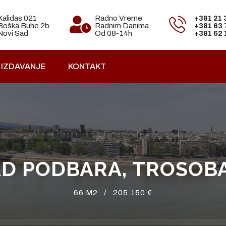
Kalidas 021
Radno Vreme
+381 21
Boška Buhe 2b
Radnim Danima
+381 63
Novi Sad
Od 08-14h
+381 62
IZDAVANJE
KONTAKT
AD PODBARA, TROSOB
66 M2 /
205.150 €