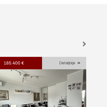
185.400 €
153
Detaljnije