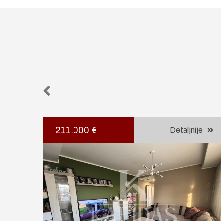
211.000 €
je
Detaljnije