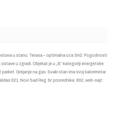
2.ostava u stanu. Terasa – optimalna cca 3m2. Pogodnosti
tave u zgradi. Objekat je u „B“ kategoriji energetske
parket. Grejanje na gas. Svaki stan ima svoj kalorimetar
lidas 021, Novi Sad Reg. br. posrednika: 802, web-sajt: