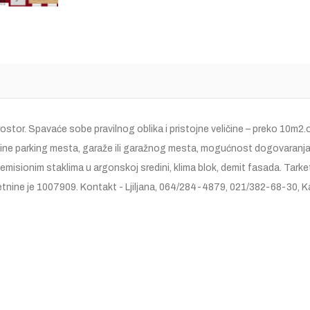
stor. Spavaće sobe pravilnog oblika i pristojne veličine – preko 10m
e parking mesta, garaže ili garažnog mesta, mogućnost dogovaranja os
sionim staklima u argonskoj sredini, klima blok, demit fasada. Tarket 
etnine je 1007909. Kontakt - Ljiljana, 064/284-4879, 021/382-68-30, Ka