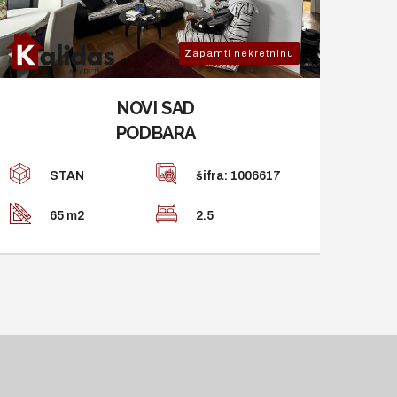
Zapamti nekretninu
NOVI SAD
PODBARA
STAN
šifra: 1006617
65 m2
2.5