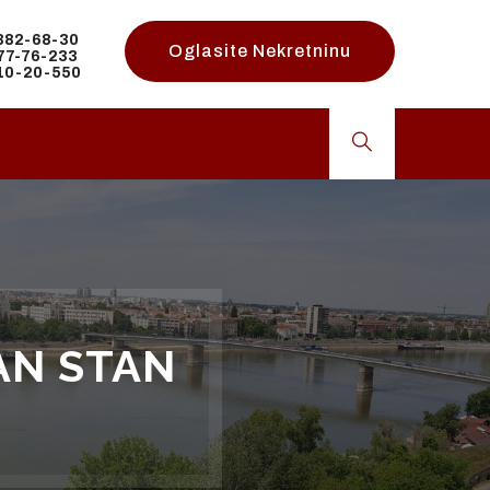
 382-68-30
Oglasite Nekretninu
 77-76-233
 10-20-550
AN STAN