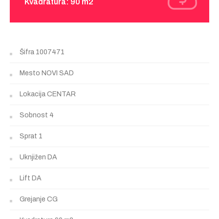
Kvadratura: 90 m2
Šifra
1007471
Mesto
NOVI SAD
Lokacija
CENTAR
Sobnost
4
Sprat
1
Uknjižen
DA
Lift
DA
Grejanje
CG