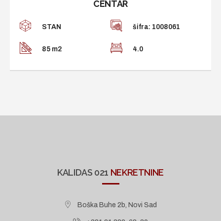
CENTAR
STAN
šifra: 1008061
85 m2
4.0
KALIDAS 021
NEKRETNINE
Boška Buhe 2b, Novi Sad