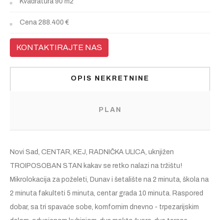
Kvadratura
90 m2
Cena
288.400 €
KONTAKTIRAJTE NAS
OPIS NEKRETNINE
PLAN
Novi Sad, CENTAR, KEJ, RADNIČKA ULICA, uknjižen
TROIPOSOBAN STAN kakav se retko nalazi na tržištu!
Mikrolokacija za poželeti, Dunav i šetalište na 2 minuta, škola na
2 minuta fakulteti 5 minuta, centar grada 10 minuta. Raspored
dobar, sa tri spavaće sobe, komfornim dnevno - trpezarijskim