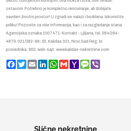
delom, odvojenom kuhinjom, dva mokta čvora, dve terase,
ostavom. Potrebno je kompletno renoviranje, ali dobijate
savršen životni prostor! U zgradi se nalazi i biciklana. Iskoristite
priliku! Pozovite za više informacija, kao i za razgledanje stana.
Agencijska oznaka 1007471. Kontakt - Ljiljana, tel. 064/284-
4879, 021/382-68-30, Kalidas 021, Novi Sad Reg. br.
posrednika: 802, web-sajt: www.kalidas-nekretnine.com
Facebook
Twitter
Email
LinkedIn
WhatsApp
Gmail
Yahoo
Message
Viber
Mail
Slične nekretnine