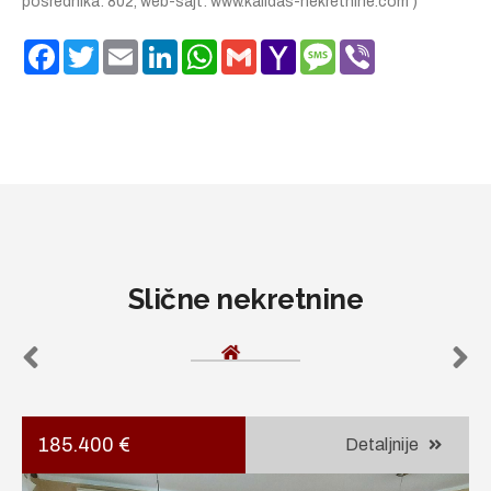
posrednika: 802, web-sajt: www.kalidas-nekretnine.com )
Facebook
Twitter
Email
LinkedIn
WhatsApp
Gmail
Yahoo
Message
Viber
Mail
Slične nekretnine
185.400 €
Detaljnije