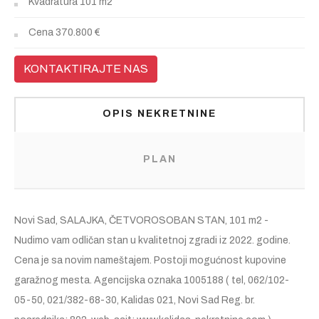
Kvadratura
101 m2
Cena
370.800 €
KONTAKTIRAJTE NAS
OPIS NEKRETNINE
PLAN
Novi Sad, SALAJKA, ČETVOROSOBAN STAN, 101 m2 -
Nudimo vam odličan stan u kvalitetnoj zgradi iz 2022. godine.
Cena je sa novim nameštajem. Postoji mogućnost kupovine
garažnog mesta. Agencijska oznaka 1005188 ( tel, 062/102-
05-50, 021/382-68-30, Kalidas 021, Novi Sad Reg. br.