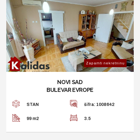
Zapamti nekretninu
NOVI SAD
BULEVAR EVROPE
STAN
šifra: 1008642
99 m2
3.5