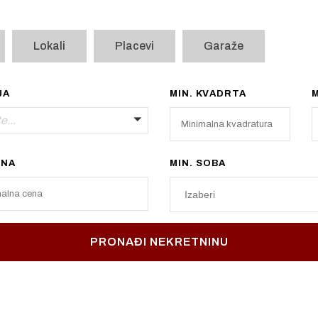
Lokali
Placevi
Garaže
JA
MIN. KVADRTA
e...
ENA
MIN. SOBA
Izaberi
PRONAĐI NEKRETNINU