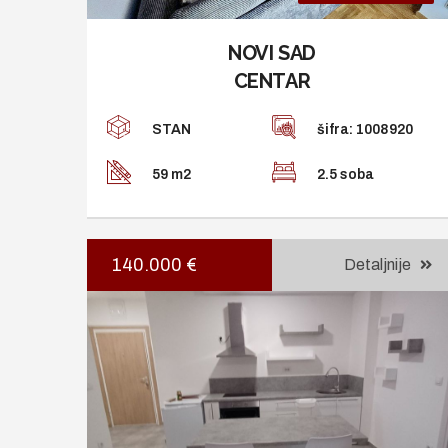
NOVI SAD
CENTAR
STAN
šifra: 1008920
59 m2
2.5 soba
140.000 €
Detaljnije