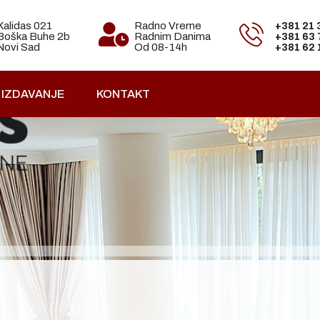
Kalidas 021
Radno Vreme
+381 21
Boška Buhe 2b
Radnim Danima
+381 63
Novi Sad
Od 08-14h
+381 62
IZDAVANJE
KONTAKT