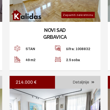
Zapamti nekretninu
NOVI SAD
GRBAVICA
STAN
šifra: 1008832
49 m2
2.5 soba
214.000 €
Detaljnije