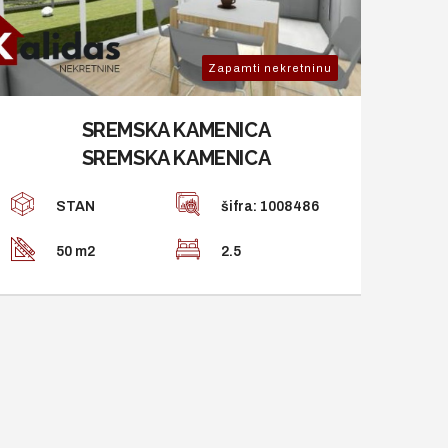
Zapamti nekretninu
SREMSKA KAMENICA
SREMSKA KAMENICA
STAN
šifra: 1008486
50 m2
2.5