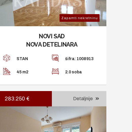
Zapamti nekretninu
NOVI SAD
NOVA DETELINARA
STAN
šifra: 1008913
45 m2
2.0 soba
283.250 €
Detaljnije