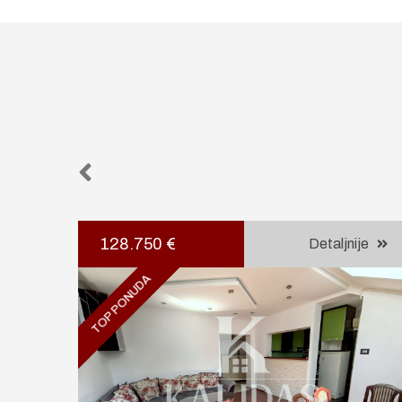
128.750 €
je
Detaljnije
TOP PONUDA