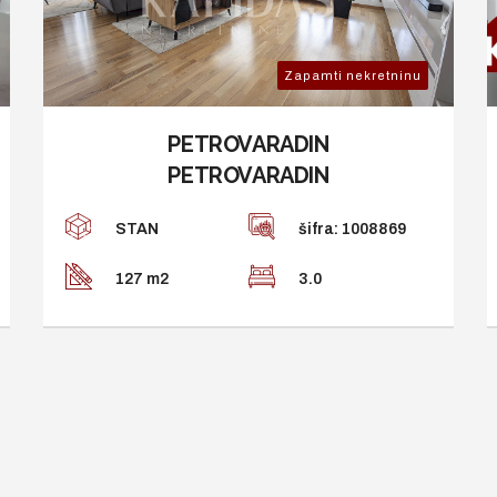
Zapamti nekretninu
PETROVARADIN
PETROVARADIN
STAN
šifra: 1008869
127 m2
3.0