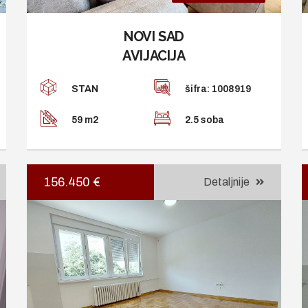
NOVI SAD
AVIJACIJA
STAN
šifra: 1008919
59 m2
2.5 soba
156.450 €
Detaljnije