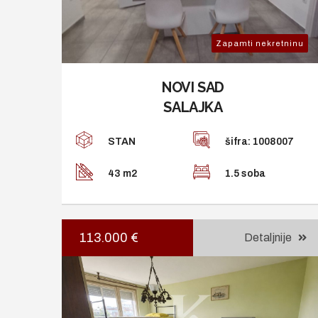
Zapamti nekretninu
NOVI SAD
SALAJKA
STAN
šifra: 1008007
43 m2
1.5 soba
113.000 €
Detaljnije