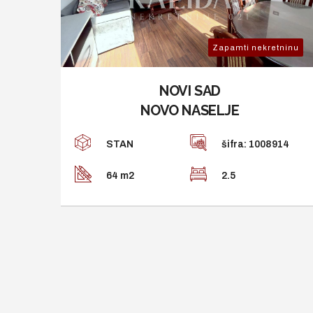
tninu
Zapamti nekretninu
NOVI SAD
NOVO NASELJE
533
STAN
šifra: 1008914
64 m2
2.5