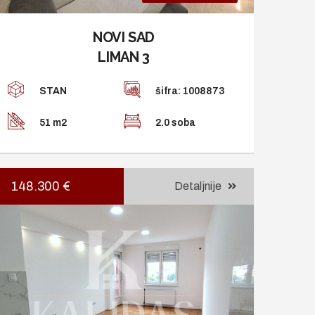
NOVI SAD
LIMAN 3
STAN
šifra: 1008873
51 m2
2.0 soba
148.300 €
Detaljnije